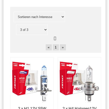
«
1
»
2 x H1 12V 55W
2 x H4 Halogen12V