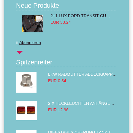
Neue Produkte
2+1 LUX FORD TRANSIT CUSTOM 2000-2014 MK6 MK7 Sitzbezüge Kleinbus Lieferwagen Van Schwarz Rot Textil
EUR 30.24
Abonnieren
Spitzenreiter
LKW RADMUTTER ABDECKKAPPEN SECHSKANT KAPPEN FELGEN BOLZENABDECKUNGEN CHROM 32MM
EUR 0.54
2 X HECKLEUCHTEN ANHÄNGER RÜCKLEUCHTE,LKW RÜCKLEUCHTE, LINKS RECHTS 14LED 12V
EUR 12.96
DIEBSTAHLSICHERUNG TANK TANKDECKEL DIESELTANK KRAFTSTOFFTANKDECKEL VERRIEGELUNG PASSEND FÜR LKW PKW TRAKTOREN BAGGER 80MM