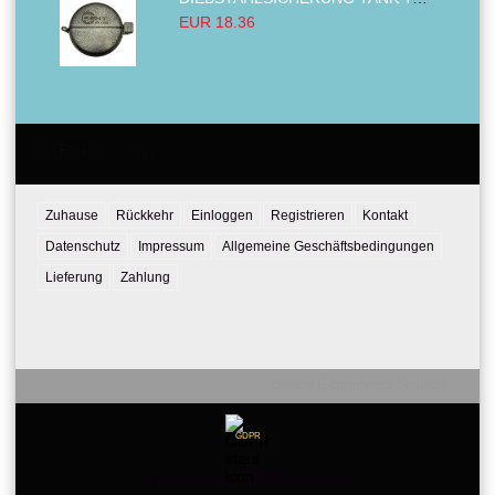
EUR 18.36
Email:
Tel:
Zuhause
Rückkehr
Einloggen
Registrieren
Kontakt
Datenschutz
Impressum
Allgemeine Geschäftsbedingungen
Lieferung
Zahlung
Seliton E-commerce Solution
GDPR
Our website is GDPR compliant.