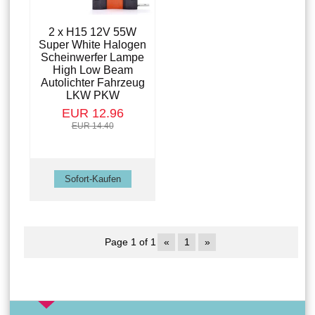
2 x H15 12V 55W
Super White Halogen
Scheinwerfer Lampe
High Low Beam
Autolichter Fahrzeug
LKW PKW
EUR 12.96
EUR 14.40
Page 1 of 1
«
1
»