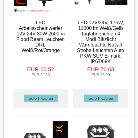
LED
LED 12V/24V, 175W,
Arbeitsscheinwerfer
11000 lm Weiß/Gelb
12V 24V 30W 2600lm
Tagfahrleuchten 4
Flood Beam Leuchten
Modi Blitzlicht
DRL
Warnleuchte Notfall
Weiß/Rot/Orange
Strobe Leuchten Auto
PKW SUV E-mark,
IP67/69K
EUR 20.52
EUR 76.68
EUR 22.80
EUR 85.20