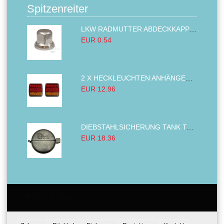
Spitzenreiter
LKW RADMUTTER ABDECKKAPPEN SECHSKANT KAPPEN FELGEN BOLZENABDECKUNGEN CHROM 32MM
EUR 0.54
2 X HECKLEUCHTEN ANHÄNGER RÜCKLEUCHTE,LKW RÜCKLEUCHTE, LINKS RECHTS 14LED 12V
EUR 12.96
DIEBSTAHLSICHERUNG TANK TANKDECKEL DIESELTANK KRAFTSTOFFTANKDECKEL VERRIEGELUNG PASSEND FÜR LKW PKW TRAKTOREN BAGGER 80MM
EUR 18.36
Email:
Tel: