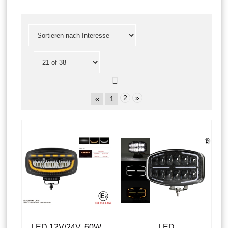
2
»
«
1
LED 12V/24V, 60W,
LED