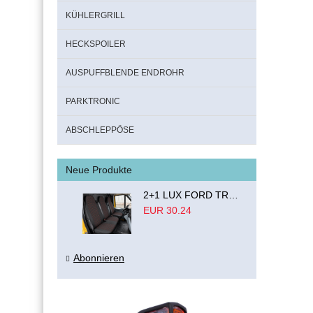
KÜHLERGRILL
HECKSPOILER
AUSPUFFBLENDE ENDROHR
PARKTRONIC
ABSCHLEPPÖSE
Neue Produkte
2+1 LUX FORD TRANSIT CUSTOM 2000-2014 MK6 MK7 Sitzbezüge Kleinbus Lieferwagen Van Schwarz Rot Textil
EUR 30.24
Abonnieren