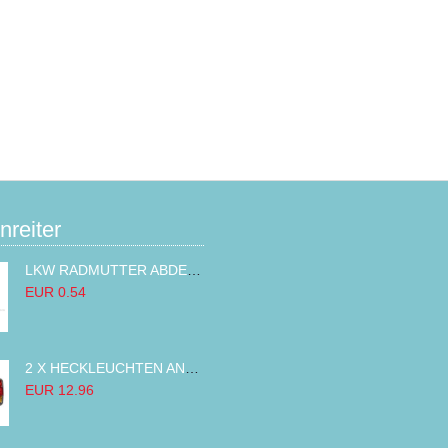
nreiter
LKW RADMUTTER ABDECKKAPPEN SECHSKANT KAPPEN FELGEN BOLZENABDECKUNGEN CHROM 32MM
EUR 0.54
2 X HECKLEUCHTEN ANHÄNGER RÜCKLEUCHTE,LKW RÜCKLEUCHTE, LINKS RECHTS 14LED 12V
EUR 12.96