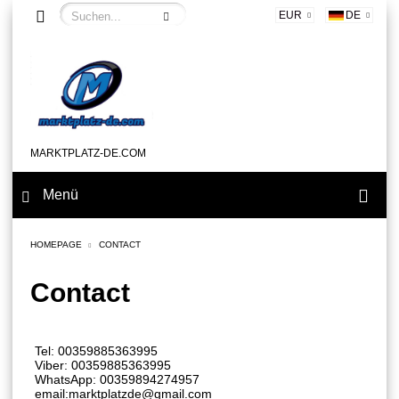
EUR
DE
MARKTPLATZ-DE.COM
Menü
HOMEPAGE
CONTACT
Contact
Tel: 00359885363995
Viber: 00359885363995
WhatsApp: 00359894274957
email:marktplatzde@gmail.com