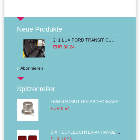
Neue Produkte
2+1 LUX FORD TRANSIT CUSTOM 2000-2014 MK6 MK7 Sitzbezüge Kleinbus Lieferwagen Van Schwarz Rot Textil
EUR 30.24
Abonnieren
Spitzenreiter
LKW RADMUTTER ABDECKKAPPEN SECHSKANT KAPPEN FELGEN BOLZENABDECKUNGEN CHROM 32MM
EUR 0.54
2 X HECKLEUCHTEN ANHÄNGER RÜCKLEUCHTE,LKW RÜCKLEUCHTE, LINKS RECHTS 14LED 12V
EUR 12.96