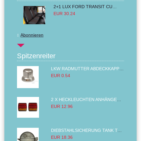
2+1 LUX FORD TRANSIT CUSTOM 2000-2014 MK6 MK7 Sitzbezüge Kleinbus Lieferwagen Van Schwarz Rot Textil
EUR 30.24
Abonnieren
Spitzenreiter
LKW RADMUTTER ABDECKKAPPEN SECHSKANT KAPPEN FELGEN BOLZENABDECKUNGEN CHROM 32MM
EUR 0.54
2 X HECKLEUCHTEN ANHÄNGER RÜCKLEUCHTE,LKW RÜCKLEUCHTE, LINKS RECHTS 14LED 12V
EUR 12.96
DIEBSTAHLSICHERUNG TANK TANKDECKEL DIESELTANK KRAFTSTOFFTANKDECKEL VERRIEGELUNG PASSEND FÜR LKW PKW TRAKTOREN BAGGER 80MM
EUR 18.36