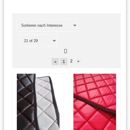
2
»
«
1