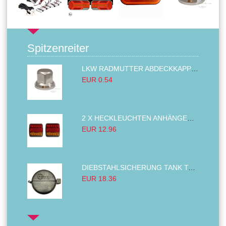
Spitzenreiter
LKW RADMUTTER ABDECKKAPPEN SECHSKANT KAPPEN FELGEN BOLZENABDECKUNGEN CHROM 32MM
EUR 0.54
2 X HECKLEUCHTEN ANHÄNGER RÜCKLEUCHTE,LKW RÜCKLEUCHTE, LINKS RECHTS 14LED 12V
EUR 12.96
DIEBSTAHLSICHERUNG TANK TANKDECKEL DIESELTANK KRAFTSTOFFTANKDECKEL VERRIEGELUNG PASSEND FÜR LKW PKW TRAKTOREN BAGGER 80MM
EUR 18.36