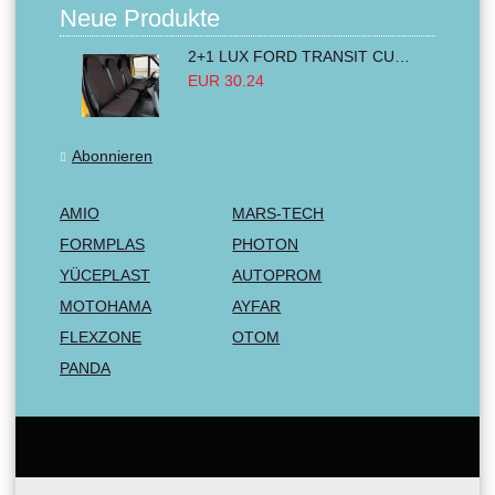
Neue Produkte
2+1 LUX FORD TRANSIT CUSTOM 2000-2014 MK6 MK7 Sitzbezüge Kleinbus Lieferwagen Van Schwarz Rot Textil
EUR 30.24
Abonnieren
AMIO
MARS-TECH
FORMPLAS
PHOTON
YÜCEPLAST
AUTOPROM
MOTOHAMA
AYFAR
FLEXZONE
OTOM
PANDA
Email:
Tel: