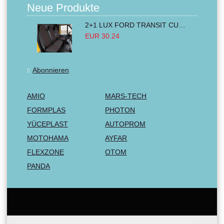
Neue Produkte
2+1 LUX FORD TRANSIT CUSTOM 2000-2014 MK6 MK7 Sitzbezüge Kleinbus Lieferwagen Van Schwarz Rot Textil
EUR 30.24
Abonnieren
AMIO
MARS-TECH
FORMPLAS
PHOTON
YÜCEPLAST
AUTOPROM
MOTOHAMA
AYFAR
FLEXZONE
OTOM
PANDA
Email:
Tel: