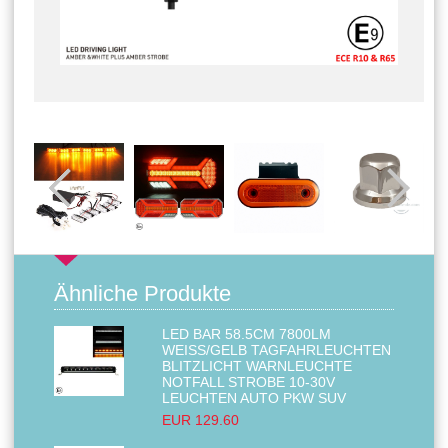
Ähnliche Produkte
LED BAR 58.5CM 7800LM
WEISS/GELB TAGFAHRLEUCHTEN B
LITZLICHT WARNLEUCHTE N
OTFALL STROBE 10-30V L
EUCHTEN AUTO PKW SUV
EUR 129.60