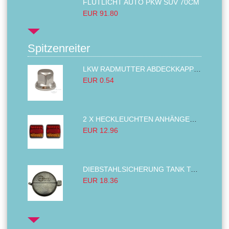
FLUTLICHT AUTO PKW SUV 70CM
EUR 91.80
Spitzenreiter
LKW RADMUTTER ABDECKKAPPEN SECHSKANT KAPPEN FELGEN BOLZENABDECKUNGEN CHROM 32MM
EUR 0.54
2 X HECKLEUCHTEN ANHÄNGER RÜCKLEUCHTE,LKW RÜCKLEUCHTE, LINKS RECHTS 14LED 12V
EUR 12.96
DIEBSTAHLSICHERUNG TANK TANKDECKEL DIESELTANK KRAFTSTOFFTANKDECKEL VERRIEGELUNG PASSEND FÜR LKW PKW TRAKTOREN BAGGER 80MM
EUR 18.36