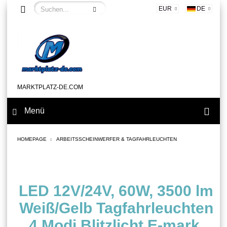
EUR
DE
MARKTPLATZ-DE.COM
Menü
HOMEPAGE
ARBEITSSCHEINWERFER & TAGFAHRLEUCHTEN
LED 12V/24V, 60W, 3500 lm
Weiß/Gelb Tagfahrleuchten
4 Modi Blitzlicht E-mark,