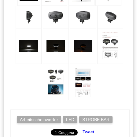
Arbeitsscheinwerfer
LED
STROBE BAR
Tweet
Сподели