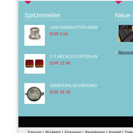
Spitzenreiter
Neue 
LKW RADMUTTER ABDECKKAPPEN SECHSKANT KAPPEN FELGEN BOLZENABDECKUNGEN CHROM 32MM
EUR 0.54
Abonni
2 X HECKLEUCHTEN ANHÄNGER RÜCKLEUCHTE,LKW RÜCKLEUCHTE, LINKS RECHTS 14LED 12V
EUR 12.96
DIEBSTAHLSICHERUNG TANK TANKDECKEL DIESELTANK KRAFTSTOFFTANKDECKEL VERRIEGELUNG PASSEND FÜR LKW PKW TRAKTOREN BAGGER 80MM
EUR 18.36
Email:
Tel:
Zuhause
|
Rückkehr
|
Einloggen
|
Registrieren
|
Kontakt
|
Date