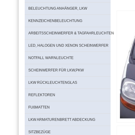
BELEUCHTUNG ANHÄNGER, LKW
KENNZEICHENBELEUCHTUNG
ARBEITSSCHEINWERFER & TAGFAHRLEUCHTEN
LED, HALOGEN UND XENON SCHEINWERFER
NOTFALL WARNLEUCHTE
SCHEINWERFER FÜR LKW,PKW
LKW RÜCKLEUCHTENGLAS
REFLEKTOREN
FUßMATTEN
LKW ARMATURENBRETT ABDECKUNG
SITZBEZÜGE