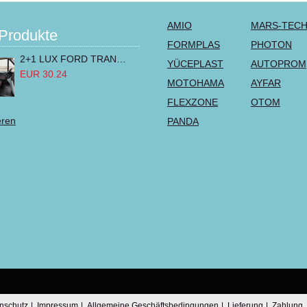
AMIO
MARS-TEC
Produkte
FORMPLAS
PHOTON
2+1 LUX FORD TRANSIT CUSTOM 2000-2014 MK6 MK7 Sitzbezüge Kleinbus Lieferwagen Van Schwarz Rot Textil
YÜCEPLAST
AUTOPROM
EUR 30.24
MOTOHAMA
AYFAR
FLEXZONE
OTOM
eren
PANDA
nschutz
|
Impressum
|
Allgemeine Geschäftsbedingungen
|
Lieferung
|
Zahlung