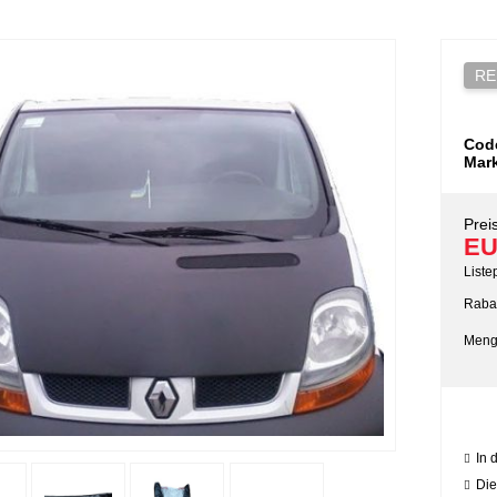
RE
Cod
Mar
Preis
EU
Liste
Rabat
Meng
In 
Die