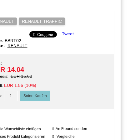
NAULT
RENAULT TRAFFIC
Tweet
Сподели
e:
BBRT02
ke:
RENAULT
:
R 14.04
EUR 15.60
preis:
EUR 1.56 (10%)
t:
e:
An Freund senden
die Wunschliste einfügen
ses Produkt kategorisieren
Vergleiche