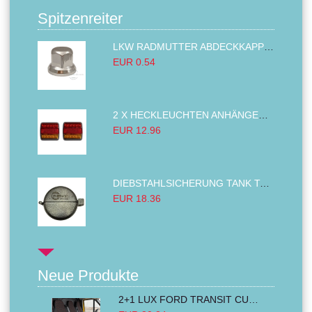
Spitzenreiter
LKW RADMUTTER ABDECKKAPPEN SECHSKANT KAPPEN FELGEN BOLZENABDECKUNGEN CHROM 32MM
EUR 0.54
2 X HECKLEUCHTEN ANHÄNGER RÜCKLEUCHTE,LKW RÜCKLEUCHTE, LINKS RECHTS 14LED 12V
EUR 12.96
DIEBSTAHLSICHERUNG TANK TANKDECKEL DIESELTANK KRAFTSTOFFTANKDECKEL VERRIEGELUNG PASSEND FÜR LKW PKW TRAKTOREN BAGGER 80MM
EUR 18.36
Neue Produkte
2+1 LUX FORD TRANSIT CUSTOM 2000-2014 MK6 MK7 Sitzbezüge Kleinbus Lieferwagen Van Schwarz Rot Textil