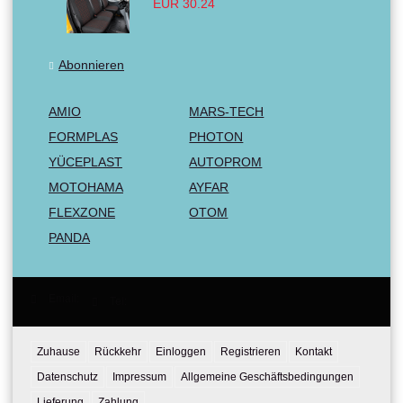
EUR 30.24
Abonnieren
AMIO
MARS-TECH
FORMPLAS
PHOTON
YÜCEPLAST
AUTOPROM
MOTOHAMA
AYFAR
FLEXZONE
OTOM
PANDA
Email:
Tel:
Zuhause
Rückkehr
Einloggen
Registrieren
Kontakt
Datenschutz
Impressum
Allgemeine Geschäftsbedingungen
Lieferung
Zahlung