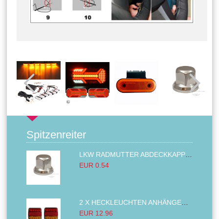
Spitzenreiter
LKW RADMUTTER ABDECKKAPPEN SECHSKANT KAPPEN FELGEN BOLZENABDECKUNGEN CHROM 32MM
EUR 0.54
2 X HECKLEUCHTEN ANHÄNGER RÜCKLEUCHTE,LKW RÜCKLEUCHTE, LINKS RECHTS 14LED 12V
EUR 12.96