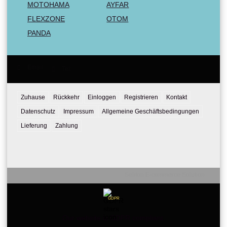
MOTOHAMA
AYFAR
FLEXZONE
OTOM
PANDA
Email:
Tel:
Zuhause
Rückkehr
Einloggen
Registrieren
Kontakt
Datenschutz
Impressum
Allgemeine Geschäftsbedingungen
Lieferung
Zahlung
Seliton E-commerce Solution
GDPR
Our website is GDPR compliant.