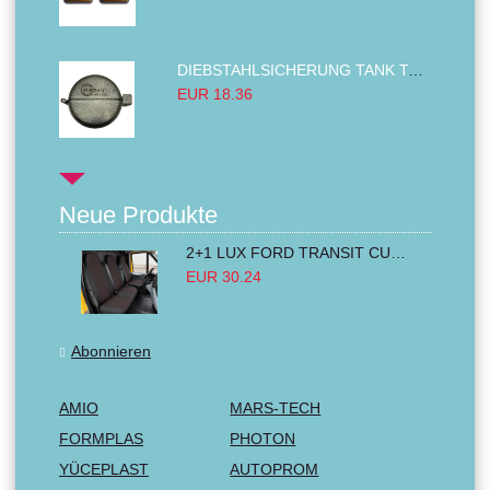
DIEBSTAHLSICHERUNG TANK TANKDECKEL DIESELTANK KRAFTSTOFFTANKDECKEL VERRIEGELUNG PASSEND FÜR LKW PKW TRAKTOREN BAGGER 80MM
EUR 18.36
Neue Produkte
2+1 LUX FORD TRANSIT CUSTOM 2000-2014 MK6 MK7 Sitzbezüge Kleinbus Lieferwagen Van Schwarz Rot Textil
EUR 30.24
Abonnieren
AMIO
MARS-TECH
FORMPLAS
PHOTON
YÜCEPLAST
AUTOPROM