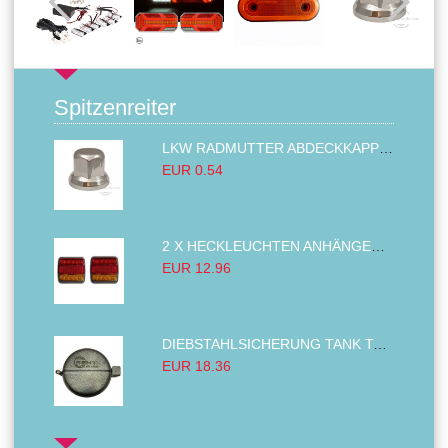
Spitzenreiter
LKW RADMUTTER ABDECKKAPPEN SECHSKANT KAPPEN FELGEN BOLZENABDECKUNGEN CHROM 32MM
EUR 0.54
2 X HECKLEUCHTEN ANHÄNGER RÜCKLEUCHTE,LKW RÜCKLEUCHTE, LINKS RECHTS 14LED 12V
EUR 12.96
DIEBSTAHLSICHERUNG TANK TANKDECKEL DIESELTANK KRAFTSTOFFTANKDECKEL VERRIEGELUNG PASSEND FÜR LKW PKW TRAKTOREN BAGGER 80MM
EUR 18.36