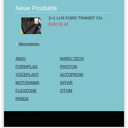
Neue Produkte
2+1 LUX FORD TRANSIT CUSTOM 2000-2014 MK6 MK7 Sitzbezüge Kleinbus Lieferwagen Van Schwarz Rot Textil
EUR 30.24
Abonnieren
AMIO
MARS-TECH
FORMPLAS
PHOTON
YÜCEPLAST
AUTOPROM
MOTOHAMA
AYFAR
FLEXZONE
OTOM
PANDA
Email:
Tel: