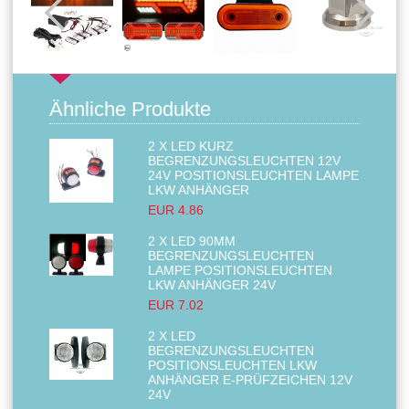
Ähnliche Produkte
2 X LED KURZ
BEGRENZUNGSLEUCHTEN 12V
24V POSITIONSLEUCHTEN LAMPE
LKW ANHÄNGER
EUR 4.86
2 X LED 90MM
BEGRENZUNGSLEUCHTEN
LAMPE POSITIONSLEUCHTEN
LKW ANHÄNGER 24V
EUR 7.02
2 X LED
BEGRENZUNGSLEUCHTEN
POSITIONSLEUCHTEN LKW
ANHÄNGER E-PRÜFZEICHEN 12V
24V