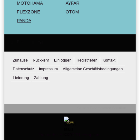
MOTOHAMA
AYFAR
FLEXZONE
OTOM
PANDA
Email:
Tel:
Zuhause
Rückkehr
Einloggen
Registrieren
Kontakt
Datenschutz
Impressum
Allgemeine Geschäftsbedingungen
Lieferung
Zahlung
Seliton E-commerce Solution
GDPR
Our website is GDPR compliant.