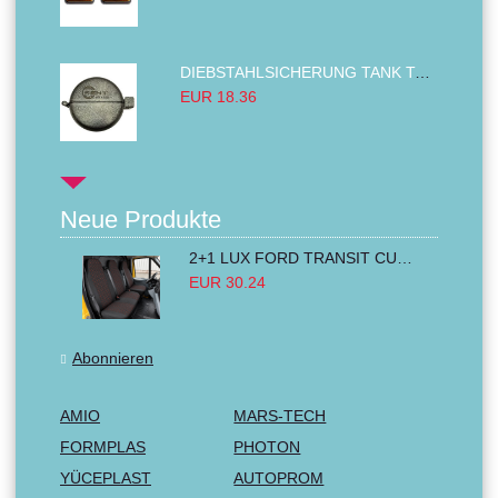
DIEBSTAHLSICHERUNG TANK TANKDECKEL DIESELTANK KRAFTSTOFFTANKDECKEL VERRIEGELUNG PASSEND FÜR LKW PKW TRAKTOREN BAGGER 80MM
EUR 18.36
Neue Produkte
2+1 LUX FORD TRANSIT CUSTOM 2000-2014 MK6 MK7 Sitzbezüge Kleinbus Lieferwagen Van Schwarz Rot Textil
EUR 30.24
Abonnieren
AMIO
MARS-TECH
FORMPLAS
PHOTON
YÜCEPLAST
AUTOPROM