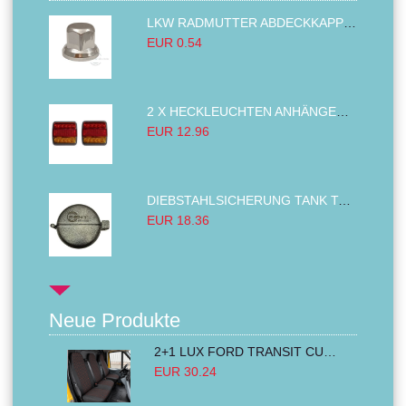
LKW RADMUTTER ABDECKKAPPEN SECHSKANT KAPPEN FELGEN BOLZENABDECKUNGEN CHROM 32MM
EUR 0.54
2 X HECKLEUCHTEN ANHÄNGER RÜCKLEUCHTE,LKW RÜCKLEUCHTE, LINKS RECHTS 14LED 12V
EUR 12.96
DIEBSTAHLSICHERUNG TANK TANKDECKEL DIESELTANK KRAFTSTOFFTANKDECKEL VERRIEGELUNG PASSEND FÜR LKW PKW TRAKTOREN BAGGER 80MM
EUR 18.36
Neue Produkte
2+1 LUX FORD TRANSIT CUSTOM 2000-2014 MK6 MK7 Sitzbezüge Kleinbus Lieferwagen Van Schwarz Rot Textil
EUR 30.24