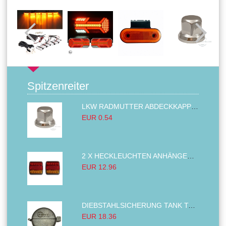
Spitzenreiter
LKW RADMUTTER ABDECKKAPPEN SECHSKANT KAPPEN FELGEN BOLZENABDECKUNGEN CHROM 32MM
EUR 0.54
2 X HECKLEUCHTEN ANHÄNGER RÜCKLEUCHTE,LKW RÜCKLEUCHTE, LINKS RECHTS 14LED 12V
EUR 12.96
DIEBSTAHLSICHERUNG TANK TANKDECKEL DIESELTANK KRAFTSTOFFTANKDECKEL VERRIEGELUNG PASSEND FÜR LKW PKW TRAKTOREN BAGGER 80MM
EUR 18.36