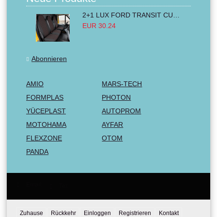
2+1 LUX FORD TRANSIT CUSTOM 2000-2014 MK6 MK7 Sitzbezüge Kleinbus Lieferwagen Van Schwarz Rot Textil
EUR 30.24
Abonnieren
AMIO
MARS-TECH
FORMPLAS
PHOTON
YÜCEPLAST
AUTOPROM
MOTOHAMA
AYFAR
FLEXZONE
OTOM
PANDA
Email:
Tel:
Zuhause
Rückkehr
Einloggen
Registrieren
Kontakt