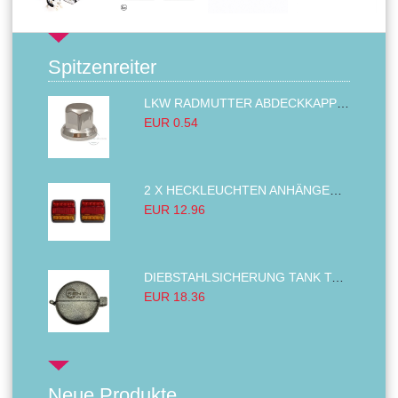
Spitzenreiter
LKW RADMUTTER ABDECKKAPPEN SECHSKANT KAPPEN FELGEN BOLZENABDECKUNGEN CHROM 32MM
EUR 0.54
2 X HECKLEUCHTEN ANHÄNGER RÜCKLEUCHTE,LKW RÜCKLEUCHTE, LINKS RECHTS 14LED 12V
EUR 12.96
DIEBSTAHLSICHERUNG TANK TANKDECKEL DIESELTANK KRAFTSTOFFTANKDECKEL VERRIEGELUNG PASSEND FÜR LKW PKW TRAKTOREN BAGGER 80MM
EUR 18.36
Neue Produkte