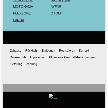
MOTOHAMA
AYFAR
FLEXZONE
OTOM
PANDA
Email:
Tel:
Zuhause
Rückkehr
Einloggen
Registrieren
Kontakt
Datenschutz
Impressum
Allgemeine Geschäftsbedingungen
Lieferung
Zahlung
Seliton E-commerce Solution
GDPR
Our website is GDPR compliant.