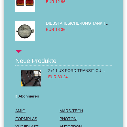
EUR 12.96
DIEBSTAHLSICHERUNG TANK TANKDECKEL DIESELTANK KRAFTSTOFFTANKDECKEL VERRIEGELUNG PASSEND FÜR LKW PKW TRAKTOREN BAGGER 80MM
EUR 18.36
Neue Produkte
2+1 LUX FORD TRANSIT CUSTOM 2000-2014 MK6 MK7 Sitzbezüge Kleinbus Lieferwagen Van Schwarz Rot Textil
EUR 30.24
Abonnieren
AMIO
MARS-TECH
FORMPLAS
PHOTON
YÜCEPLAST
AUTOPROM