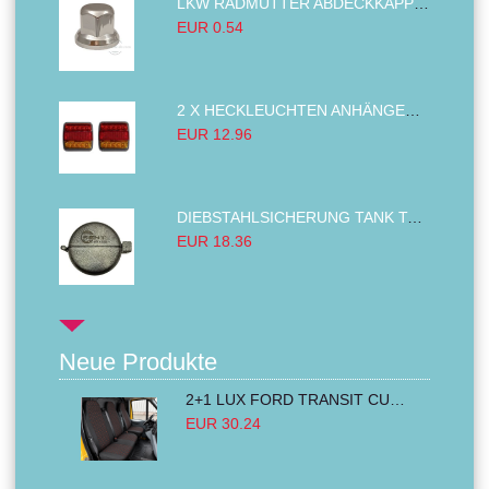
LKW RADMUTTER ABDECKKAPPEN SECHSKANT KAPPEN FELGEN BOLZENABDECKUNGEN CHROM 32MM
EUR 0.54
2 X HECKLEUCHTEN ANHÄNGER RÜCKLEUCHTE,LKW RÜCKLEUCHTE, LINKS RECHTS 14LED 12V
EUR 12.96
DIEBSTAHLSICHERUNG TANK TANKDECKEL DIESELTANK KRAFTSTOFFTANKDECKEL VERRIEGELUNG PASSEND FÜR LKW PKW TRAKTOREN BAGGER 80MM
EUR 18.36
Neue Produkte
2+1 LUX FORD TRANSIT CUSTOM 2000-2014 MK6 MK7 Sitzbezüge Kleinbus Lieferwagen Van Schwarz Rot Textil
EUR 30.24