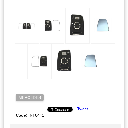
MERCEDES
Tweet
Сподели
Code:
INT0441