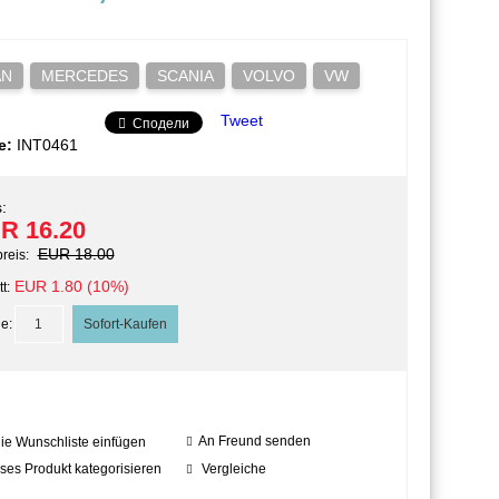
AN
MERCEDES
SCANIA
VOLVO
VW
Tweet
Сподели
e:
INT0461
:
R 16.20
EUR 18.00
preis:
EUR 1.80 (10%)
t:
e:
An Freund senden
die Wunschliste einfügen
ses Produkt kategorisieren
Vergleiche