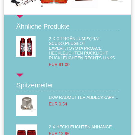
Ähnliche Produkte
2 X CITROËN JUMPY,FIAT
SCUDO,PEUGEOT
EXPERT,TOYOTA PROACE
HECKLEUCHTEN RÜCKLICHT
RÜCKLEUCHTEN RECHTS LINKS
EUR 81.00
Spitzenreiter
LKW RADMUTTER ABDECKKAPPEN SECHSKANT KAPPEN FELGEN BOLZENABDECKUNGEN CHROM 32MM
EUR 0.54
2 X HECKLEUCHTEN ANHÄNGER RÜCKLEUCHTE,LKW RÜCKLEUCHTE, LINKS RECHTS 14LED 12V
EUR 12.96