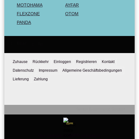
MOTOHAMA
AYFAR
FLEXZONE
OTOM
PANDA
Email:
Tel:
Zuhause
Rückkehr
Einloggen
Registrieren
Kontakt
Datenschutz
Impressum
Allgemeine Geschäftsbedingungen
Lieferung
Zahlung
Seliton E-commerce Solution
GDPR
Our website is GDPR compliant.