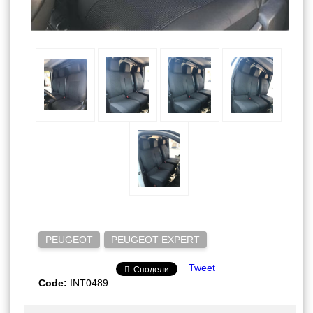
PEUGEOT
PEUGEOT EXPERT
Tweet
Сподели
Code:
INT0489