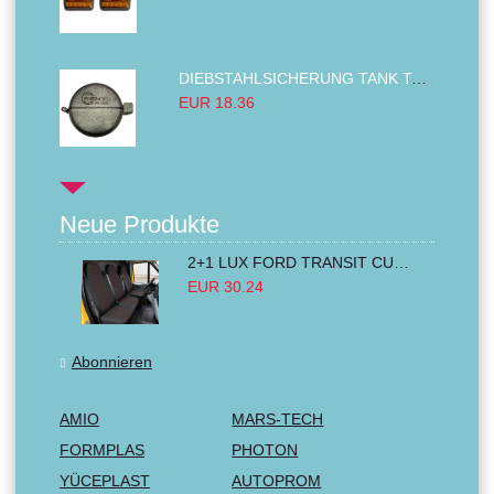
DIEBSTAHLSICHERUNG TANK TANKDECKEL DIESELTANK KRAFTSTOFFTANKDECKEL VERRIEGELUNG PASSEND FÜR LKW PKW TRAKTOREN BAGGER 80MM
EUR 18.36
Neue Produkte
2+1 LUX FORD TRANSIT CUSTOM 2000-2014 MK6 MK7 Sitzbezüge Kleinbus Lieferwagen Van Schwarz Rot Textil
EUR 30.24
Abonnieren
AMIO
MARS-TECH
FORMPLAS
PHOTON
YÜCEPLAST
AUTOPROM