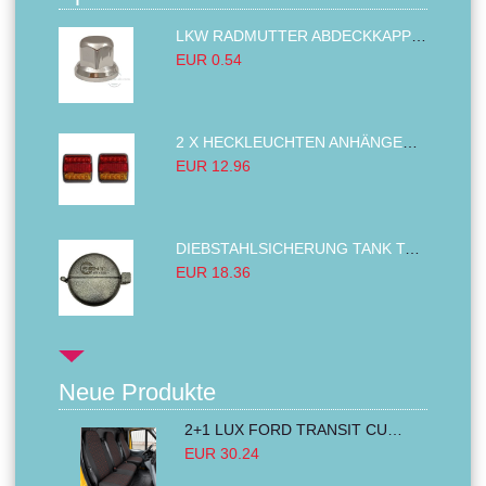
LKW RADMUTTER ABDECKKAPPEN SECHSKANT KAPPEN FELGEN BOLZENABDECKUNGEN CHROM 32MM
EUR 0.54
2 X HECKLEUCHTEN ANHÄNGER RÜCKLEUCHTE,LKW RÜCKLEUCHTE, LINKS RECHTS 14LED 12V
EUR 12.96
DIEBSTAHLSICHERUNG TANK TANKDECKEL DIESELTANK KRAFTSTOFFTANKDECKEL VERRIEGELUNG PASSEND FÜR LKW PKW TRAKTOREN BAGGER 80MM
EUR 18.36
Neue Produkte
2+1 LUX FORD TRANSIT CUSTOM 2000-2014 MK6 MK7 Sitzbezüge Kleinbus Lieferwagen Van Schwarz Rot Textil
EUR 30.24