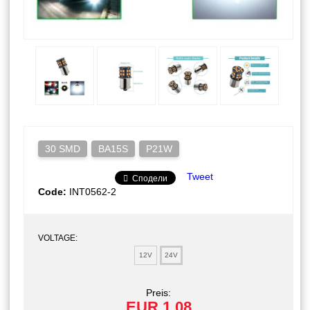
30 SMD
BA15S
P21W
Tweet
Сподели
Code:
INT0562-2
VOLTAGE:
12V
24V
Preis:
EUR 1.08