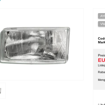
AY
VW
Cod
Mar
Preis
EU
Liste
Rabat
Meng
In 