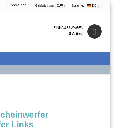
|
|
g
Anmelden
Geldwährung
EUR
Sprache:
DE
EINKAUFSWAGEN
0 Artikel
cheinwerfer
er Links