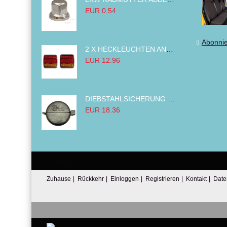
EUR 0.54
Abonni
2 X HECKLEUCHTEN ANHÄNGER RÜCKLEUCHTE,LKW RÜCKLEUCHTE, LINKS RECHTS 14LED 12V
EUR 12.96
DIEBSTAHLSICHERUNG TANK TANKDECKEL DIESELTANK KRAFTSTOFFTANKDECKEL VERRIEGELUNG PASSEND FÜR LKW PKW TRAKTOREN BAGGER 80MM
EUR 18.36
Email:
Tel:
Zuhause
|
Rückkehr
|
Einloggen
|
Registrieren
|
Kontakt
|
Date