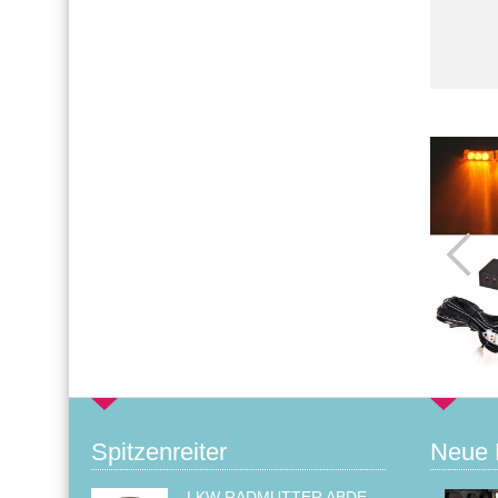
Spitzenreiter
Neue 
LKW RADMUTTER ABDECKKAPPEN SECHSKANT KAPPEN FELGEN BOLZENABDECKUNGEN CHROM 32MM