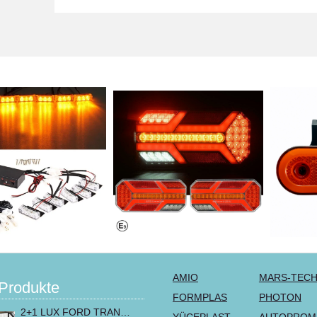
AMIO
MARS-TEC
Produkte
FORMPLAS
PHOTON
2+1 LUX FORD TRANSIT CUSTOM 2000-2014 MK6 MK7 Sitzbezüge Kleinbus Lieferwagen Van Schwarz Rot Textil