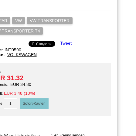
FAR
VW
VW TRANSPORTER
 TRANSPORTER T4
Tweet
Сподели
e:
INT0590
ke:
VOLKSWAGEN
:
R 31.32
EUR 34.80
preis:
EUR 3.48 (10%)
t:
e:
An Freund senden
die Wunschliste einfügen