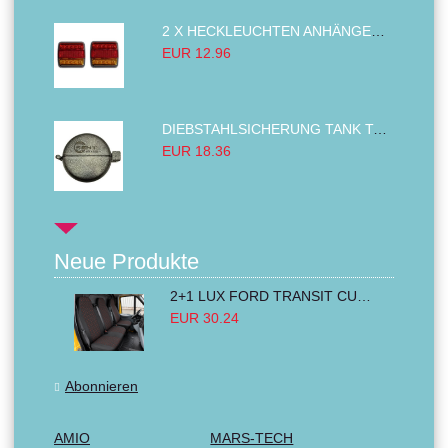
2 X HECKLEUCHTEN ANHÄNGER RÜCKLEUCHTE,LKW RÜCKLEUCHTE, LINKS RECHTS 14LED 12V
EUR 12.96
DIEBSTAHLSICHERUNG TANK TANKDECKEL DIESELTANK KRAFTSTOFFTANKDECKEL VERRIEGELUNG PASSEND FÜR LKW PKW TRAKTOREN BAGGER 80MM
EUR 18.36
Neue Produkte
2+1 LUX FORD TRANSIT CUSTOM 2000-2014 MK6 MK7 Sitzbezüge Kleinbus Lieferwagen Van Schwarz Rot Textil
EUR 30.24
Abonnieren
AMIO
MARS-TECH