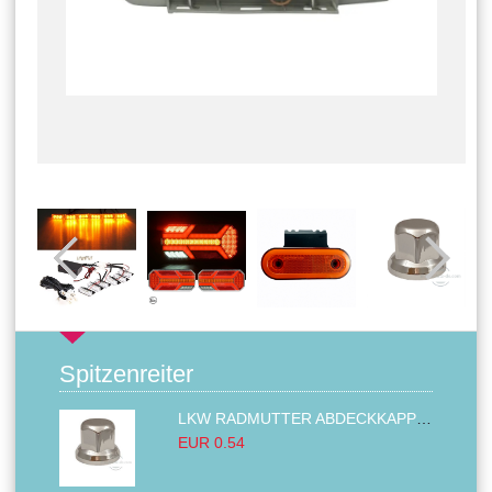
Spitzenreiter
LKW RADMUTTER ABDECKKAPPEN SECHSKANT KAPPEN FELGEN BOLZENABDECKUNGEN CHROM 32MM
EUR 0.54