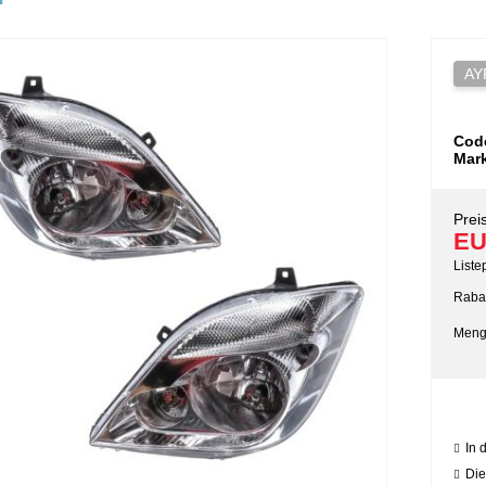
AY
Cod
Mar
Preis
EU
Liste
Rabat
Meng
In 
Die