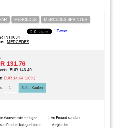
FAR
MERCEDES
MERCEDES SPRINTER
Tweet
Сподели
e:
INT0634
ke:
MERCEDES
:
R 131.76
EUR 146.40
preis:
EUR 14.64 (10%)
t:
e:
An Freund senden
die Wunschliste einfügen
ses Produkt kategorisieren
Vergleiche