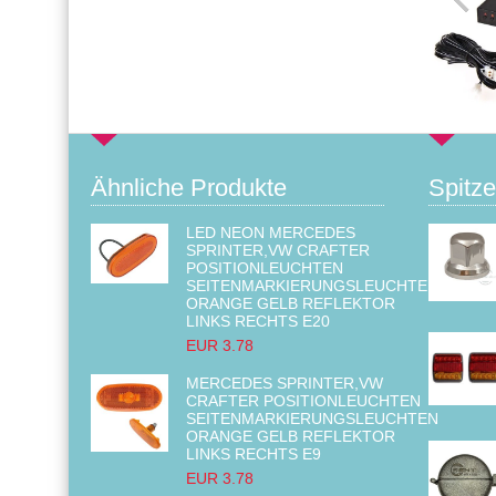
Ähnliche Produkte
Spitze
LED NEON MERCEDES
SPRINTER,VW CRAFTER
POSITIONLEUCHTEN
SEITENMARKIERUNGSLEUCHTEN
ORANGE GELB REFLEKTOR
LINKS RECHTS E20
EUR 3.78
MERCEDES SPRINTER,VW
CRAFTER POSITIONLEUCHTEN
SEITENMARKIERUNGSLEUCHTEN
ORANGE GELB REFLEKTOR
LINKS RECHTS E9
EUR 3.78