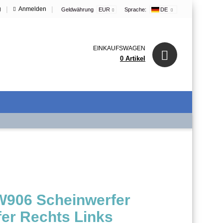
|
|
g
Anmelden
Geldwährung
EUR
Sprache:
DE
EINKAUFSWAGEN
0 Artikel
W906 Scheinwerfer
er Rechts Links