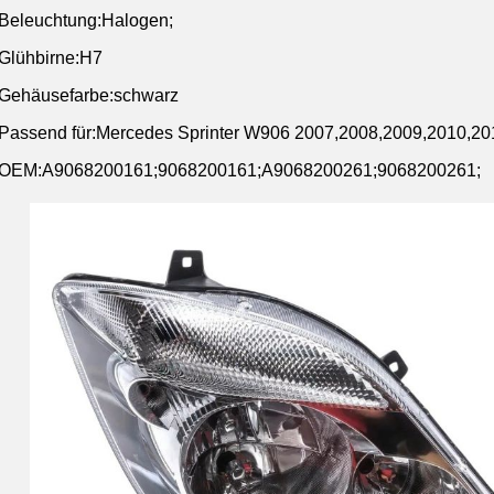
Beleuchtung:Halogen;
Glühbirne:H7
Gehäusefarbe:schwarz
Passend für:Mercedes Sprinter W906 2007,2008,2009,2010,20
OEM:A9068200161;9068200161;A9068200261;9068200261;