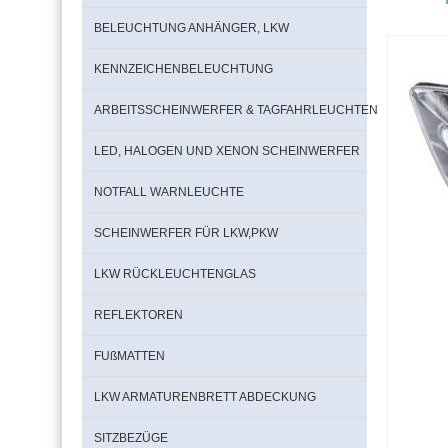
BELEUCHTUNG ANHÄNGER, LKW
KENNZEICHENBELEUCHTUNG
ARBEITSSCHEINWERFER & TAGFAHRLEUCHTEN
LED, HALOGEN UND XENON SCHEINWERFER
NOTFALL WARNLEUCHTE
SCHEINWERFER FÜR LKW,PKW
LKW RÜCKLEUCHTENGLAS
REFLEKTOREN
FUßMATTEN
LKW ARMATURENBRETT ABDECKUNG
SITZBEZÜGE