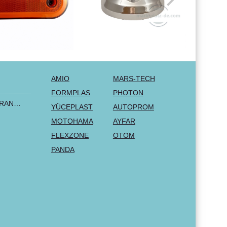
AMIO
MARS-TECH
FORMPLAS
PHOTON
2+1 LUX FORD TRANSIT CUSTOM 2000-2014 MK6 MK7 Sitzbezüge Kleinbus Lieferwagen Van Schwarz Rot Textil
YÜCEPLAST
AUTOPROM
MOTOHAMA
AYFAR
FLEXZONE
OTOM
PANDA