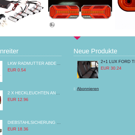
nreiter
Neue Produkte
LKW RADMUTTER ABDECKKAPPEN SECHSKANT KAPPEN FELGEN BOLZENABDECKUNGEN CHROM 32MM
EUR 30.24
EUR 0.54
Abonnieren
2 X HECKLEUCHTEN ANHÄNGER RÜCKLEUCHTE,LKW RÜCKLEUCHTE, LINKS RECHTS 14LED 12V
EUR 12.96
DIEBSTAHLSICHERUNG TANK TANKDECKEL DIESELTANK KRAFTSTOFFTANKDECKEL VERRIEGELUNG PASSEND FÜR LKW PKW TRAKTOREN BAGGER 80MM
EUR 18.36