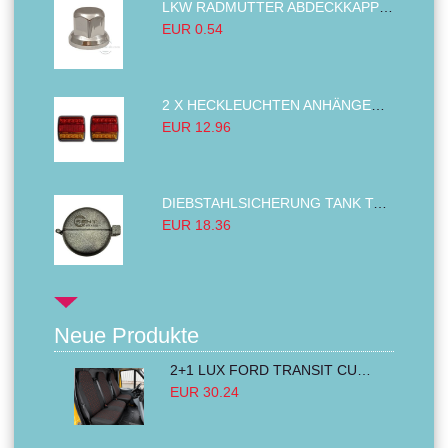
LKW RADMUTTER ABDECKKAPPEN SECHSKANT KAPPEN FELGEN BOLZENABDECKUNGEN CHROM 32MM
EUR 0.54
2 X HECKLEUCHTEN ANHÄNGER RÜCKLEUCHTE,LKW RÜCKLEUCHTE, LINKS RECHTS 14LED 12V
EUR 12.96
DIEBSTAHLSICHERUNG TANK TANKDECKEL DIESELTANK KRAFTSTOFFTANKDECKEL VERRIEGELUNG PASSEND FÜR LKW PKW TRAKTOREN BAGGER 80MM
EUR 18.36
Neue Produkte
2+1 LUX FORD TRANSIT CUSTOM 2000-2014 MK6 MK7 Sitzbezüge Kleinbus Lieferwagen Van Schwarz Rot Textil
EUR 30.24