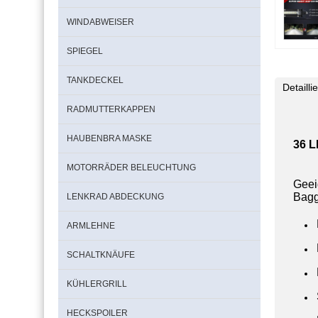
WINDABWEISER
SPIEGEL
TANKDECKEL
Detaill
RADMUTTERKAPPEN
HAUBENBRA MASKE
36 L
MOTORRÄDER BELEUCHTUNG
Geei
Bagg
LENKRAD ABDECKUNG
ARMLEHNE
SCHALTKNÄUFE
KÜHLERGRILL
HECKSPOILER