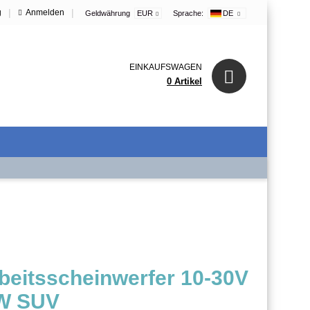
|
|
g
Anmelden
Geldwährung
EUR
Sprache:
DE
EINKAUFSWAGEN
0 Artikel
itsscheinwerfer 10-30V
KW SUV