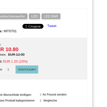
eitsscheinwerfer
LED
LED BAR
Tweet
Сподели
e:
INT0701
:
R 10.80
EUR 12.00
preis:
EUR 1.20 (10%)
t:
e:
An Freund senden
die Wunschliste einfügen
ses Produkt kategorisieren
Vergleiche