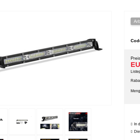
Arb
Cod
Preis
EU
Liste
Rabat
Meng
In 
Die