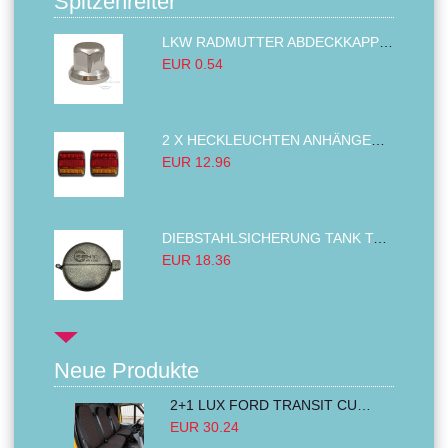
Spitzenreiter
LKW RADMUTTER ABDECKKAPPEN SECHSKANT KAPPEN FELGEN BOLZENABDECKUNGEN CHROM 32MM
EUR 0.54
2 X HECKLEUCHTEN ANHÄNGER RÜCKLEUCHTE,LKW RÜCKLEUCHTE, LINKS RECHTS 14LED 12V
EUR 12.96
DIEBSTAHLSICHERUNG TANK TANKDECKEL DIESELTANK KRAFTSTOFFTANKDECKEL VERRIEGELUNG PASSEND FÜR LKW PKW TRAKTOREN BAGGER 80MM
EUR 18.36
Neue Produkte
2+1 LUX FORD TRANSIT CUSTOM 2000-2014 MK6 MK7 Sitzbezüge Kleinbus Lieferwagen Van Schwarz Rot Textil
EUR 30.24