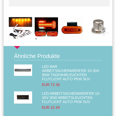
Ähnliche Produkte
LED BAR
ARBEITSSCHEINWERFER 10-30V
90W TAGFAHRLEUCHTEN
FLUTLICHT AUTO PKW SUV
EUR 72.36
LED ARBEITSSCHEINWERFER 10-
30V 30W ARBEITSLEUCHTEN
FLUTLICHT AUTO PKW SUV
EUR 22.49