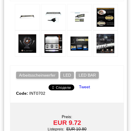
Arbeitsscheinwerfer
LED
LED BAR
Tweet
Сподели
Code:
INT0702
Preis:
EUR 9.72
EUR 10.80
Listepreis: