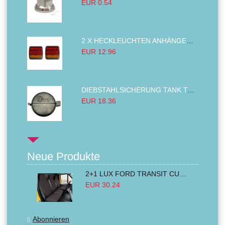
EUR 0.54
2 X HECKLEUCHTEN ANHÄNGER RÜCKLEUCHTE,LKW RÜCKLEUCHTE, LINKS RECHTS 14LED 12V
EUR 12.96
DIEBSTAHLSICHERUNG TANK TANKDECKEL DIESELTANK KRAFTSTOFFTANKDECKEL VERRIEGELUNG PASSEND FÜR LKW PKW TRAKTOREN BAGGER 80MM
EUR 18.36
Neue Produkte
2+1 LUX FORD TRANSIT CUSTOM 2000-2014 MK6 MK7 Sitzbezüge Kleinbus Lieferwagen Van Schwarz Rot Textil
EUR 30.24
Abonnieren