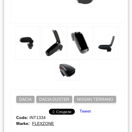
DACIA
DACIA DUSTER
NISSAN TERRANO
Tweet
Сподели
Code:
INT1334
Marke:
FLEXZONE