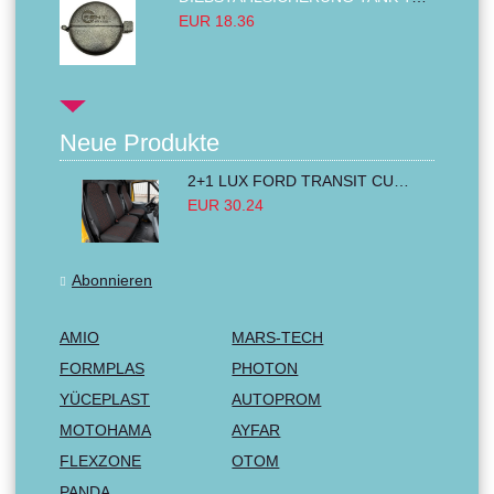
EUR 18.36
Neue Produkte
2+1 LUX FORD TRANSIT CUSTOM 2000-2014 MK6 MK7 Sitzbezüge Kleinbus Lieferwagen Van Schwarz Rot Textil
EUR 30.24
Abonnieren
AMIO
MARS-TECH
FORMPLAS
PHOTON
YÜCEPLAST
AUTOPROM
MOTOHAMA
AYFAR
FLEXZONE
OTOM
PANDA