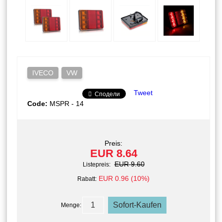
IVECO
VW
Tweet
Сподели
Code:
MSPR - 14
Preis:
EUR 8.64
EUR 9.60
Listepreis:
EUR 0.96 (10%)
Rabatt:
Menge: