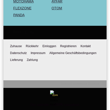
MOTOHAMA
AYFAR
FLEXZONE
OTOM
PANDA
Email:
Tel:
Zuhause
Rückkehr
Einloggen
Registrieren
Kontakt
Datenschutz
Impressum
Allgemeine Geschäftsbedingungen
Lieferung
Zahlung
Seliton E-commerce Solution
GDPR
Our website is GDPR compliant.