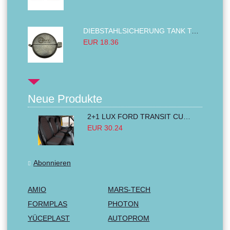
DIEBSTAHLSICHERUNG TANK TANKDECKEL DIESELTANK KRAFTSTOFFTANKDECKEL VERRIEGELUNG PASSEND FÜR LKW PKW TRAKTOREN BAGGER 80MM
EUR 18.36
Neue Produkte
2+1 LUX FORD TRANSIT CUSTOM 2000-2014 MK6 MK7 Sitzbezüge Kleinbus Lieferwagen Van Schwarz Rot Textil
EUR 30.24
Abonnieren
AMIO
MARS-TECH
FORMPLAS
PHOTON
YÜCEPLAST
AUTOPROM