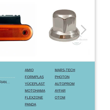
AMIO
MARS-TECH
FORMPLAS
PHOTON
2+1 LUX FORD TRANSIT CUSTOM 2000-2014 MK6 MK7 Sitzbezüge Kleinbus Lieferwagen Van Schwarz Rot Textil
YÜCEPLAST
AUTOPROM
MOTOHAMA
AYFAR
FLEXZONE
OTOM
PANDA