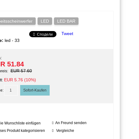
eitsscheinwerfer
LED
LED BAR
Tweet
Сподели
e:
led - 33
:
R 51.84
EUR 57.60
preis:
EUR 5.76 (10%)
t:
e:
An Freund senden
die Wunschliste einfügen
ses Produkt kategorisieren
Vergleiche