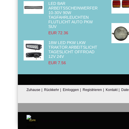
LED BAR
ARBEITSSCHEINWERFER
10-30V 90W
TAGFAHRLEUCHTEN
FLUTLICHT AUTO PKW
SUV
EUR 72.36
18W LED PKW LKW
TRAKTOR ARBEITSLICHT
TAGESLICHT OFFROAD
12V 24V
EUR 7.56
Email:
Tel:
Zuhause
|
Rückkehr
|
Einloggen
|
Registrieren
|
Kontakt
|
Date
Our website is GDPR compliant.
GDPR