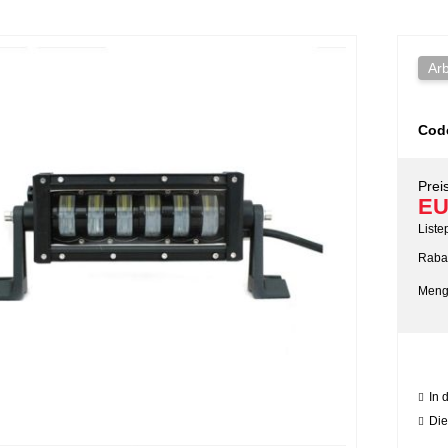
Arb
Cod
Preis
EU
Liste
Rabat
Meng
In 
Die