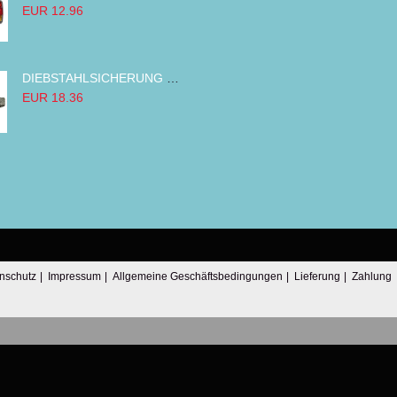
EUR 12.96
DIEBSTAHLSICHERUNG TANK TANKDECKEL DIESELTANK KRAFTSTOFFTANKDECKEL VERRIEGELUNG PASSEND FÜR LKW PKW TRAKTOREN BAGGER 80MM
EUR 18.36
nschutz
|
Impressum
|
Allgemeine Geschäftsbedingungen
|
Lieferung
|
Zahlung