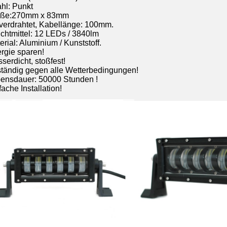
ahl: Punkt
öße:270mm x 83mm
rverdrahtet, Kabellänge: 100mm.
uchtmittel: 12 LEDs / 3840lm
erial: Aluminium / Kunststoff.
ergie sparen!
serdicht, stoßfest!
ständig gegen alle Wetterbedingungen!
bensdauer: 50000 Stunden !
fache Installation!