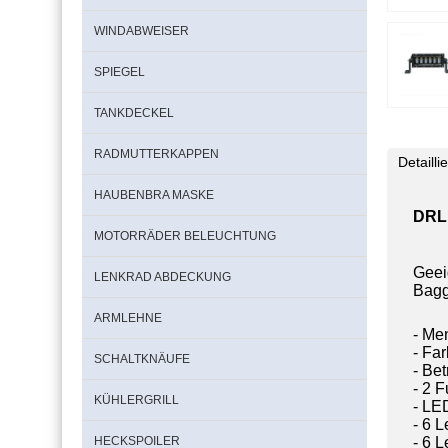
WINDABWEISER
SPIEGEL
TANKDECKEL
RADMUTTERKAPPEN
Detaill
HAUBENBRA MASKE
DRL,
MOTORRÄDER BELEUCHTUNG
Geei
LENKRAD ABDECKUNG
Bagg
ARMLEHNE
- Me
- Fa
SCHALTKNÄUFE
- Be
- 2 
KÜHLERGRILL
- LE
- 6 L
- 6 
HECKSPOILER