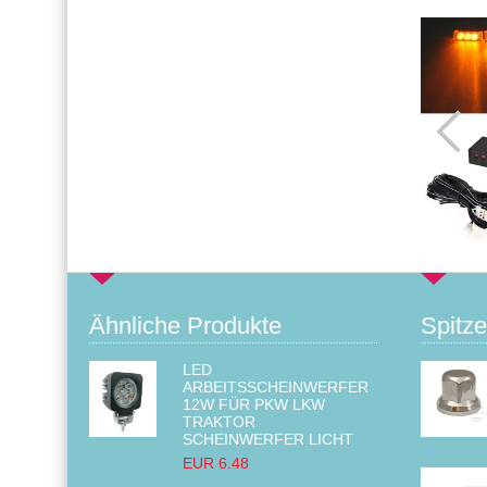
Ähnliche Produkte
Spitze
LED
ARBEITSSCHEINWERFER
12W FÜR PKW LKW
TRAKTOR
SCHEINWERFER LICHT
EUR 6.48