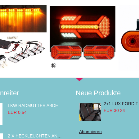
nreiter
Neue Produkte
LKW RADMUTTER ABDECKKAPPEN SECHSKANT KAPPEN FELGEN BOLZENABDECKUNGEN CHROM 32MM
EUR 30.24
EUR 0.54
Abonnieren
2 X HECKLEUCHTEN ANHÄNGER RÜCKLEUCHTE,LKW RÜCKLEUCHTE, LINKS RECHTS 14LED 12V