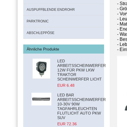
- Str
- Gr
AUSPUFFBLENDE ENDROHR
- Vo
- Le
PARKTRONIC
- Mat
- En
ABSCHLEPPÖSE
- Was
- Be
- Le
Ähnliche Produkte
- Ein
LED
ARBEITSSCHEINWERFER
12W FÜR PKW LKW
TRAKTOR
SCHEINWERFER LICHT
EUR 6.48
LED BAR
ARBEITSSCHEINWERFER
10-30V 90W
TAGFAHRLEUCHTEN
FLUTLICHT AUTO PKW
SUV
EUR 72.36