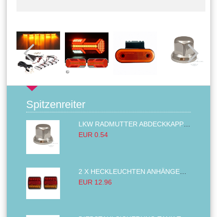
Spitzenreiter
LKW RADMUTTER ABDECKKAPPEN SECHSKANT KAPPEN FELGEN BOLZENABDECKUNGEN CHROM 32MM
EUR 0.54
2 X HECKLEUCHTEN ANHÄNGER RÜCKLEUCHTE,LKW RÜCKLEUCHTE, LINKS RECHTS 14LED 12V
EUR 12.96