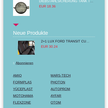
DIEBSTAHLSICHERUNG TANK TANKDECKEL DIESELTANK KRAFTSTOFFTANKDECKEL VERRIEGELUNG PASSEND FÜR LKW PKW TRAKTOREN BAGGER 80MM
EUR 18.36
Neue Produkte
2+1 LUX FORD TRANSIT CUSTOM 2000-2014 MK6 MK7 Sitzbezüge Kleinbus Lieferwagen Van Schwarz Rot Textil
EUR 30.24
Abonnieren
AMIO
MARS-TECH
FORMPLAS
PHOTON
YÜCEPLAST
AUTOPROM
MOTOHAMA
AYFAR
FLEXZONE
OTOM