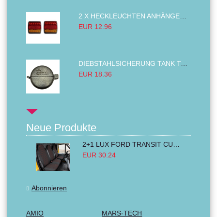
2 X HECKLEUCHTEN ANHÄNGER RÜCKLEUCHTE,LKW RÜCKLEUCHTE, LINKS RECHTS 14LED 12V
EUR 12.96
DIEBSTAHLSICHERUNG TANK TANKDECKEL DIESELTANK KRAFTSTOFFTANKDECKEL VERRIEGELUNG PASSEND FÜR LKW PKW TRAKTOREN BAGGER 80MM
EUR 18.36
Neue Produkte
2+1 LUX FORD TRANSIT CUSTOM 2000-2014 MK6 MK7 Sitzbezüge Kleinbus Lieferwagen Van Schwarz Rot Textil
EUR 30.24
Abonnieren
AMIO
MARS-TECH