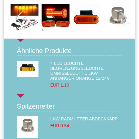
Ähnliche Produkte
4 LED LEUCHTE
BEGRENZUNGSLEUCHTE
UMRISSLEUCHTE LKW A
NHÄNGER ORANGE 12/24V
EUR 1.19
Spitzenreiter
LKW RADMUTTER ABDECKKAPPEN SECHSKANT KAPPEN FELGEN BOLZENABDECKUNGEN CHROM 32MM
EUR 0.54