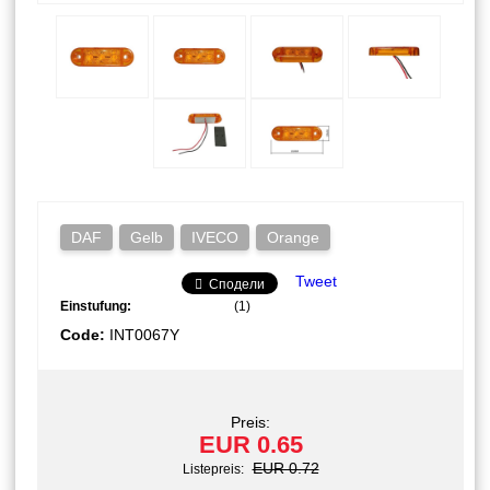
DAF
Gelb
IVECO
Orange
Tweet
Сподели
Einstufung:
(1)
Code:
INT0067Y
Preis:
EUR 0.65
EUR 0.72
Listepreis: