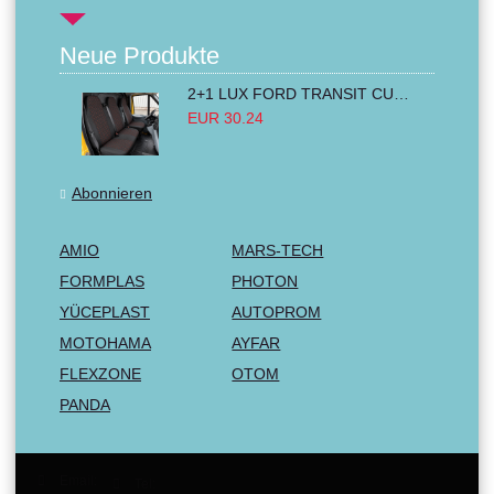
Neue Produkte
2+1 LUX FORD TRANSIT CUSTOM 2000-2014 MK6 MK7 Sitzbezüge Kleinbus Lieferwagen Van Schwarz Rot Textil
EUR 30.24
Abonnieren
AMIO
MARS-TECH
FORMPLAS
PHOTON
YÜCEPLAST
AUTOPROM
MOTOHAMA
AYFAR
FLEXZONE
OTOM
PANDA
Email:
Tel: