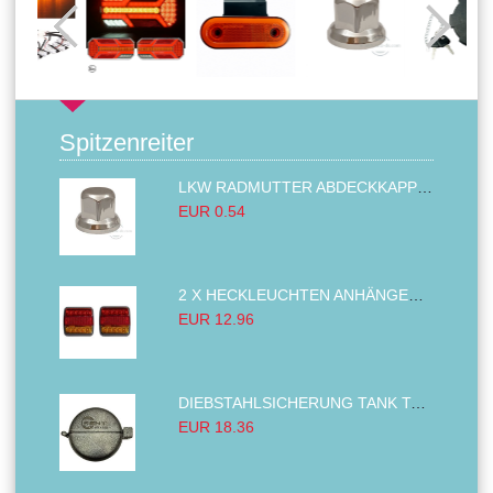
Spitzenreiter
LKW RADMUTTER ABDECKKAPPEN SECHSKANT KAPPEN FELGEN BOLZENABDECKUNGEN CHROM 32MM
EUR 0.54
2 X HECKLEUCHTEN ANHÄNGER RÜCKLEUCHTE,LKW RÜCKLEUCHTE, LINKS RECHTS 14LED 12V
EUR 12.96
DIEBSTAHLSICHERUNG TANK TANKDECKEL DIESELTANK KRAFTSTOFFTANKDECKEL VERRIEGELUNG PASSEND FÜR LKW PKW TRAKTOREN BAGGER 80MM
EUR 18.36