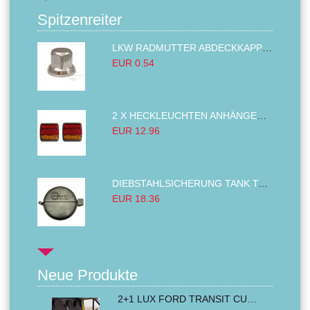
Spitzenreiter
LKW RADMUTTER ABDECKKAPPEN SECHSKANT KAPPEN FELGEN BOLZENABDECKUNGEN CHROM 32MM
EUR 0.54
2 X HECKLEUCHTEN ANHÄNGER RÜCKLEUCHTE,LKW RÜCKLEUCHTE, LINKS RECHTS 14LED 12V
EUR 12.96
DIEBSTAHLSICHERUNG TANK TANKDECKEL DIESELTANK KRAFTSTOFFTANKDECKEL VERRIEGELUNG PASSEND FÜR LKW PKW TRAKTOREN BAGGER 80MM
EUR 18.36
Neue Produkte
2+1 LUX FORD TRANSIT CUSTOM 2000-2014 MK6 MK7 Sitzbezüge Kleinbus Lieferwagen Van Schwarz Rot Textil