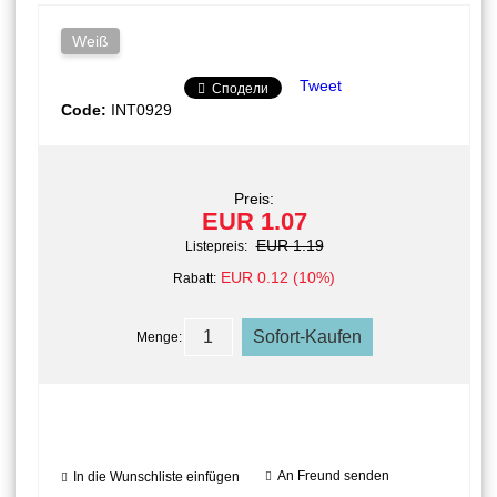
Weiß
Tweet
Сподели
Code:
INT0929
Preis:
EUR 1.07
EUR 1.19
Listepreis:
EUR 0.12 (10%)
Rabatt:
Menge:
An Freund senden
In die Wunschliste einfügen