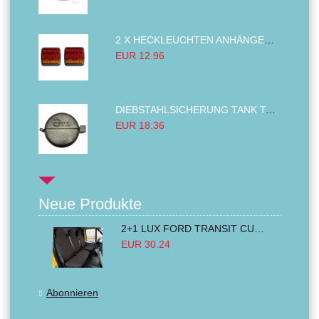
2 X HECKLEUCHTEN ANHÄNGER RÜCKLEUCHTE,LKW RÜCKLEUCHTE, LINKS RECHTS 14LED 12V
EUR 12.96
DIEBSTAHLSICHERUNG TANK TANKDECKEL DIESELTANK KRAFTSTOFFTANKDECKEL VERRIEGELUNG PASSEND FÜR LKW PKW TRAKTOREN BAGGER 80MM
EUR 18.36
Neue Produkte
2+1 LUX FORD TRANSIT CUSTOM 2000-2014 MK6 MK7 Sitzbezüge Kleinbus Lieferwagen Van Schwarz Rot Textil
EUR 30.24
Abonnieren