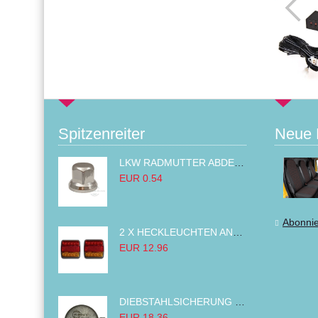
Spitzenreiter
Neue 
LKW RADMUTTER ABDECKKAPPEN SECHSKANT KAPPEN FELGEN BOLZENABDECKUNGEN CHROM 32MM
EUR 0.54
Abonni
2 X HECKLEUCHTEN ANHÄNGER RÜCKLEUCHTE,LKW RÜCKLEUCHTE, LINKS RECHTS 14LED 12V
EUR 12.96
DIEBSTAHLSICHERUNG TANK TANKDECKEL DIESELTANK KRAFTSTOFFTANKDECKEL VERRIEGELUNG PASSEND FÜR LKW PKW TRAKTOREN BAGGER 80MM
EUR 18.36