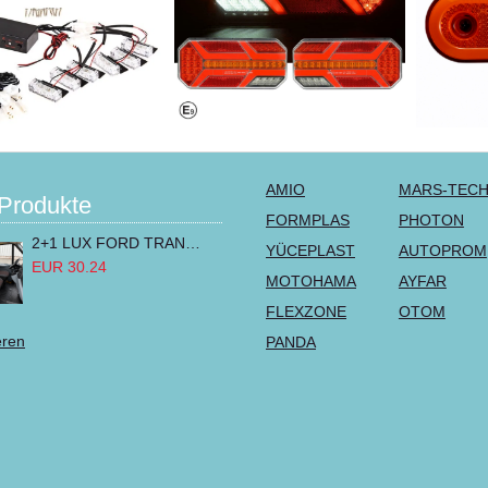
AMIO
MARS-TEC
Produkte
FORMPLAS
PHOTON
2+1 LUX FORD TRANSIT CUSTOM 2000-2014 MK6 MK7 Sitzbezüge Kleinbus Lieferwagen Van Schwarz Rot Textil
YÜCEPLAST
AUTOPROM
EUR 30.24
MOTOHAMA
AYFAR
FLEXZONE
OTOM
eren
PANDA