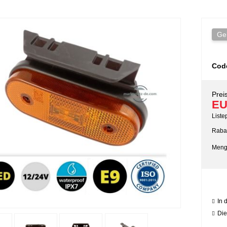
Ge
Cod
Preis
EU
Liste
Rabat
Meng
In 
Die