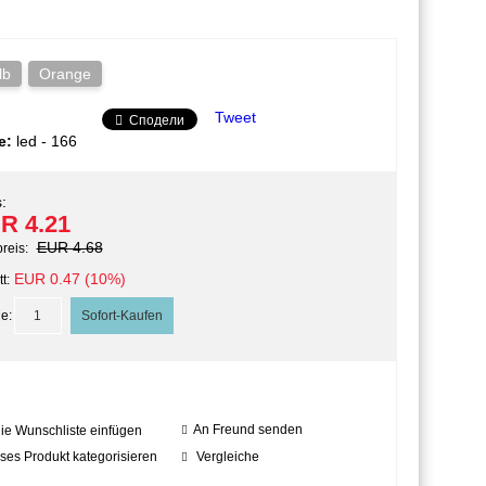
lb
Orange
Tweet
Сподели
e:
led - 166
:
R 4.21
EUR 4.68
preis:
EUR 0.47 (10%)
t:
e:
An Freund senden
die Wunschliste einfügen
ses Produkt kategorisieren
Vergleiche