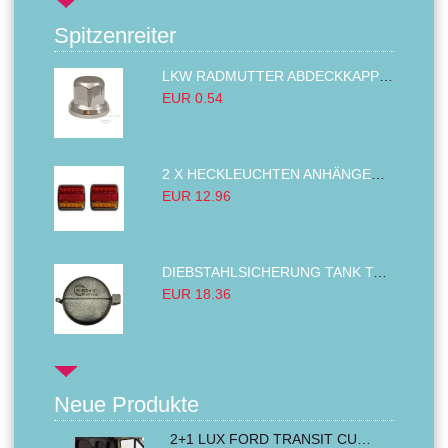
Spitzenreiter
LKW RADMUTTER ABDECKKAPPEN SECHSKANT KAPPEN FELGEN BOLZENABDECKUNGEN CHROM 32MM
EUR 0.54
2 X HECKLEUCHTEN ANHÄNGER RÜCKLEUCHTE,LKW RÜCKLEUCHTE, LINKS RECHTS 14LED 12V
EUR 12.96
DIEBSTAHLSICHERUNG TANK TANKDECKEL DIESELTANK KRAFTSTOFFTANKDECKEL VERRIEGELUNG PASSEND FÜR LKW PKW TRAKTOREN BAGGER 80MM
EUR 18.36
Neue Produkte
2+1 LUX FORD TRANSIT CUSTOM 2000-2014 MK6 MK7 Sitzbezüge Kleinbus Lieferwagen Van Schwarz Rot Textil