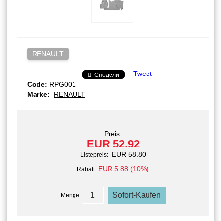
RENAULT
Tweet
Сподели
Code:
RPG001
Marke:
RENAULT
Preis:
EUR 52.92
EUR 58.80
Listepreis:
EUR 5.88 (10%)
Rabatt:
Menge: