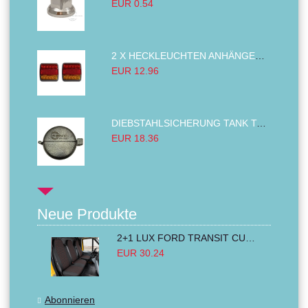
EUR 0.54
2 X HECKLEUCHTEN ANHÄNGER RÜCKLEUCHTE,LKW RÜCKLEUCHTE, LINKS RECHTS 14LED 12V
EUR 12.96
DIEBSTAHLSICHERUNG TANK TANKDECKEL DIESELTANK KRAFTSTOFFTANKDECKEL VERRIEGELUNG PASSEND FÜR LKW PKW TRAKTOREN BAGGER 80MM
EUR 18.36
Neue Produkte
2+1 LUX FORD TRANSIT CUSTOM 2000-2014 MK6 MK7 Sitzbezüge Kleinbus Lieferwagen Van Schwarz Rot Textil
EUR 30.24
Abonnieren