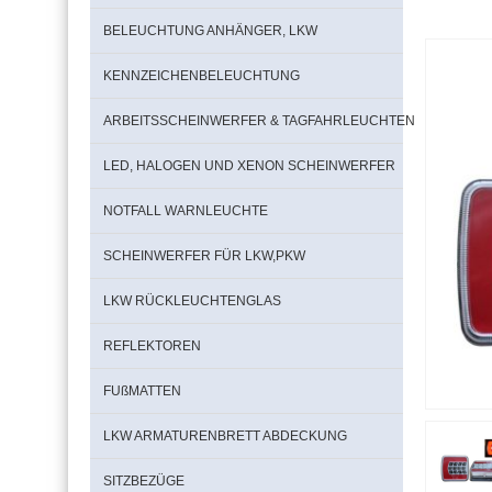
BELEUCHTUNG ANHÄNGER, LKW
KENNZEICHENBELEUCHTUNG
ARBEITSSCHEINWERFER & TAGFAHRLEUCHTEN
LED, HALOGEN UND XENON SCHEINWERFER
NOTFALL WARNLEUCHTE
SCHEINWERFER FÜR LKW,PKW
LKW RÜCKLEUCHTENGLAS
REFLEKTOREN
FUßMATTEN
LKW ARMATURENBRETT ABDECKUNG
SITZBEZÜGE