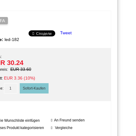
FA
Tweet
Сподели
e:
led-182
:
R 30.24
EUR 33.60
preis:
EUR 3.36 (10%)
t:
e:
An Freund senden
die Wunschliste einfügen
ses Produkt kategorisieren
Vergleiche