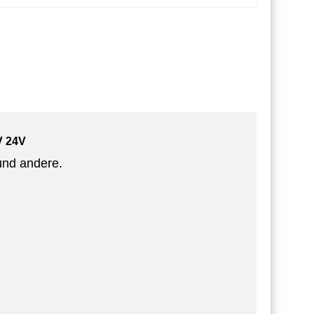
V 24V
nd andere.