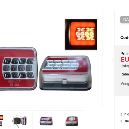
DA
Cod
Preis
EU
Liste
Rabat
Meng
In 
Die